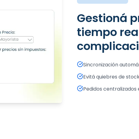
Gestioná precios y stock en
tiempo real
complicac
Sincronización automát
Evitá quiebres de stoc
Pedidos centralizado