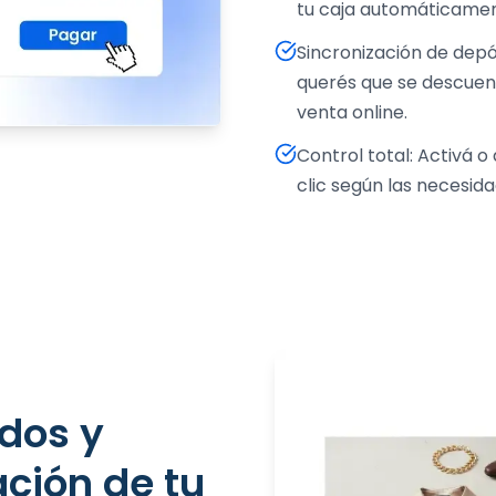
tu caja automáticamen
Sincronización de depósitos: Elegí de qué depósito específico
querés que se descuen
venta online.
Control total: Activá o desactivá la pasarela de pagos con un solo
clic según las necesid
ción de tu