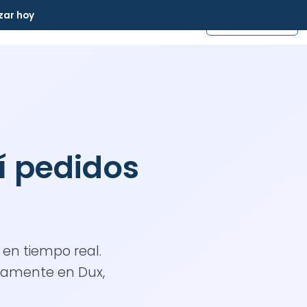
zar hoy
Iniciar Sesión
Agendar Demo
Crear Cuenta
icamente en Dux,