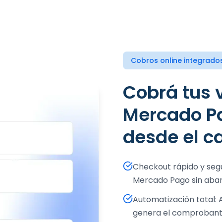
Cobros online integrado
Cobrá tus ventas con
Mercado P
desde el c
Checkout rápido y seguro: Tus clientes completan su pago con
Mercado Pago sin aba
Automatización total: Al aprobarse el pago, Dux crea el pedido,
genera el comprobante 