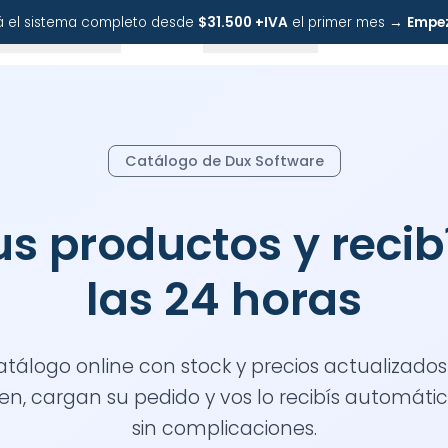
bá el sistema completo desde
$31.500 +IVA
el primer mes →
Empe
Recursos
Precios
Nosotros
Catálogo de Dux Software
las 24 horas
igen, cargan su pedido y vos lo recibís automát
sin complicaciones.