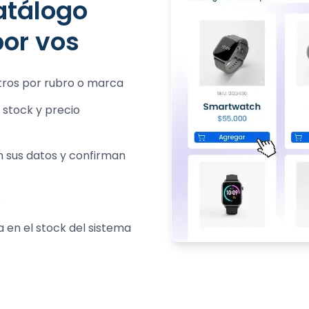
atálogo
por vos
ltros por rubro o marca
o
a en el stock del sistema